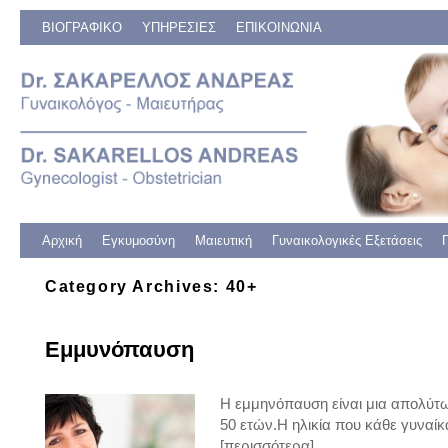
ΒΙΟΓΡΑΦΙΚΟ
ΥΠΗΡΕΣΙΕΣ
ΕΠΙΚΟΙΝΩΝΙΑ
Skip to primary content
Skip to secondary content
Αρχική
Εγκυμοσύνη
Μαιευτική
Γυναικολογικές Εξετάσεις
Category Archives:
40+
Εμμυνόπαυση
Η εμμηνόπαυση είναι μια απολύτως
50 ετών.H ηλικία που κάθε γυναίκ
[περισσότερα]